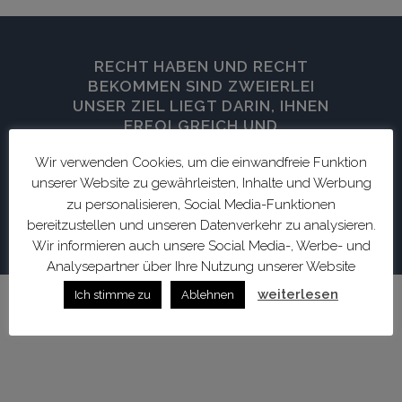
RECHT HABEN UND RECHT
BEKOMMEN SIND ZWEIERLEI
UNSER ZIEL LIEGT DARIN, IHNEN
ERFOLGREICH UND
ZEITEFFIZIENT ZU IHREM RECHT
Wir verwenden Cookies, um die einwandfreie Funktion
ZU VERHELFEN. WIR BEGLEITEN
unserer Website zu gewährleisten, Inhalte und Werbung
SIE AUSSERGERICHTLICH WIE G
ERICHTLICH, UM IHRE ZIELE D
zu personalisieren, Social Media-Funktionen
URCHZUSETZEN.
bereitzustellen und unseren Datenverkehr zu analysieren.
Wir informieren auch unsere Social Media-, Werbe- und
Analysepartner über Ihre Nutzung unserer Website
weiterlesen
Ich stimme zu
Ablehnen