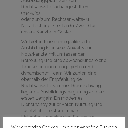
Ausbildungsplatz zur/zum
Rechtsanwaltsfachangestellten
(m/w/d)
oder zur/zum Rechtsanwalts- u.
Notarfachangestellten (m/w/d) für
unsere Kanzlei in Goslar.
Wir bieten Ihnen eine qualifizierte
Ausbildung in unserer Anwalts- und
Notarkanzlei mit umfassender
Betreuung und eine abwechslungsreiche
Tätigkeit in einem engagierten und
dynamischen Team. Wir zahlen eine
oberhalb der Empfehlung der
Rechtsanwaltskammer Braunschweig
liegende Ausbildungsvergütung ab dem
ersten Lehrjahr. Ein modernes
Diensthandy zur privaten Nutzung und
zusätzliche Leistungen wie
Einkaufsgutscheine sind für uns als
Zeichen der Wertschätzung
Wir verwenden Cookies, um die einwandfreie Funktion